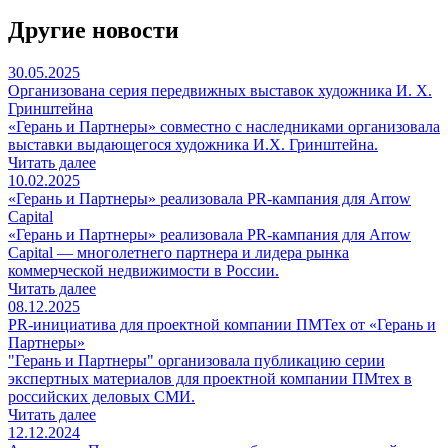
Другие новости
30.05.2025
Организована серия передвижных выставок художника И. Х.
Гринштейна
«Герань и Партнеры» совместно с наследниками организовала
выставки выдающегося художника И.Х. Гринштейна.
Читать далее
10.02.2025
«Герань и Партнеры» реализовала PR-кампания для Arrow
Capital
«Герань и Партнеры» реализовала PR-кампания для Arrow
Capital — многолетнего партнера и лидера рынка
коммерческой недвижимости в России.
Читать далее
08.12.2025
PR-инициатива для проектной компании ПМТех от «Герань и
Партнеры»
"Герань и Партнеры" организовала публикацию серии
экспертных материалов для проектной компании ПМтех в
российских деловых СМИ.
Читать далее
12.12.2024