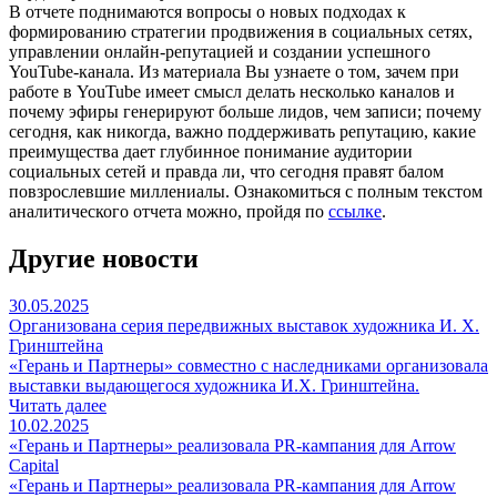
В отчете поднимаются вопросы о новых подходах к
формированию стратегии продвижения в социальных сетях,
управлении онлайн-репутацией и создании успешного
YouTube-канала. Из материала Вы узнаете о том, зачем при
работе в YouTube имеет смысл делать несколько каналов и
почему эфиры генерируют больше лидов, чем записи; почему
сегодня, как никогда, важно поддерживать репутацию, какие
преимущества дает глубинное понимание аудитории
социальных сетей и правда ли, что сегодня правят балом
повзрослевшие миллениалы. Ознакомиться с полным текстом
аналитического отчета можно, пройдя по
ссылке
.
Другие новости
30.05.2025
Организована серия передвижных выставок художника И. Х.
Гринштейна
«Герань и Партнеры» совместно с наследниками организовала
выставки выдающегося художника И.Х. Гринштейна.
Читать далее
10.02.2025
«Герань и Партнеры» реализовала PR-кампания для Arrow
Capital
«Герань и Партнеры» реализовала PR-кампания для Arrow