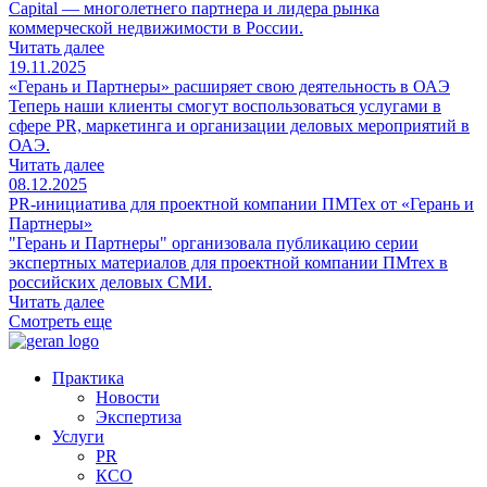
Capital — многолетнего партнера и лидера рынка
коммерческой недвижимости в России.
Читать далее
19.11.2025
«Герань и Партнеры» расширяет свою деятельность в ОАЭ
Теперь наши клиенты смогут воспользоваться услугами в
сфере PR, маркетинга и организации деловых мероприятий в
ОАЭ.
Читать далее
08.12.2025
PR-инициатива для проектной компании ПМТех от «Герань и
Партнеры»
"Герань и Партнеры" организовала публикацию серии
экспертных материалов для проектной компании ПМтех в
российских деловых СМИ.
Читать далее
Смотреть еще
Практика
Новости
Экспертиза
Услуги
PR
КСО