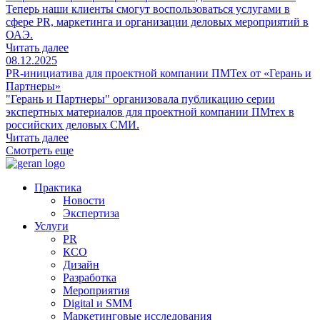
Теперь наши клиенты смогут воспользоваться услугами в
сфере PR, маркетинга и организации деловых мероприятий в
ОАЭ.
Читать далее
08.12.2025
PR-инициатива для проектной компании ПМТех от «Герань и
Партнеры»
"Герань и Партнеры" организовала публикацию серии
экспертных материалов для проектной компании ПМтех в
российских деловых СМИ.
Читать далее
Смотреть еще
Практика
Новости
Экспертиза
Услуги
PR
КСО
Дизайн
Разработка
Мероприятия
Digital и SMM
Маркетинговые исследования