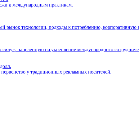
ежи к международным практикам.
ый рынок технологии, подходы к потреблению, корпоративную к
 силу», нацеленную на укрепление международного сотрудниче
долл.
т первенство у традиционных рекламных носителей.