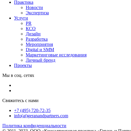
Практика
Новости
Экспертиза
Услуги
PR
КСО
Дизайн
Разработка
Мероприятия
Digital и SMM
Маркетинговые исследования
Личный бренд
Проекты
Мы в соц. сетях
Свяжитесь с нами
+7 (495) 720-72-35
info(at)geranandpartners.com
Политика конфиденциальности
© 2011–2023. ООО «Консалтинговая практика «Герань и Парт