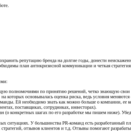
боте.
хранить репутацию бренда на долгие годы, донести неискажен
еобходимы план антикризисной коммуникации и четкая стратеги
ыми:
щую полномочиями по принятию решений, четко знающую свои 
на которых основывалась оценка риска, ведь условия меняются 
нды. Ей необходимо знать как можно больше о компании, ее ко
ентах, поставщиках, сотрудниках, инвесторах).
н (о конкретных шагах по его разработке мы пишем ниже). Убеди
ых ситуациях. У большинства PR-команд есть разработанный пла
х стратегий, отзывов клиентов и т.д. Отзывы помогают разраба