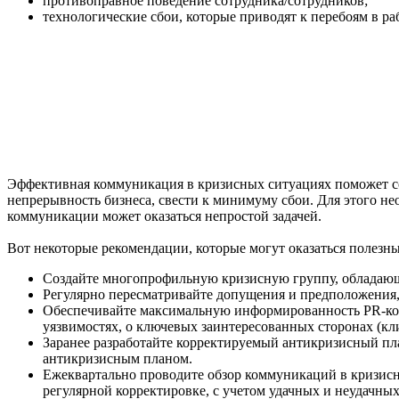
противоправное поведение сотрудника/сотрудников;
технологические сбои, которые приводят к перебоям в ра
Эффективная коммуникация в кризисных ситуациях поможет со
непрерывность бизнеса, свести к минимуму сбои. Для этого н
коммуникации может оказаться непростой задачей.
Вот некоторые рекомендации, которые могут оказаться полезн
Создайте многопрофильную кризисную группу, обладаю
Регулярно пересматривайте допущения и предположения, 
Обеспечивайте максимальную информированность PR-кома
уязвимостях, о ключевых заинтересованных сторонах (кли
Заранее разработайте корректируемый антикризисный пла
антикризисным планом.
Ежеквартально проводите обзор коммуникаций в кризисн
регулярной корректировке, с учетом удачных и неудачны