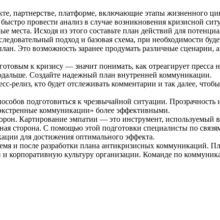
кте, партнерстве, платформе, включающие этапы жизненного ци
 быстро провести анализ в случае возникновения кризисной сит
е места. Исходя из этого составьте план действий для потенци
оследовательный подход и базовая схема, при необходимости буд
план. Это возможность заранее продумать различные сценарии,
товым к кризису — значит понимать, как отреагирует пресса 
 подальше. Создайте надежный план внутренней коммуникации.
есс-релиз, кто будет отслеживать комментарии и так далее, что
пособов подготовиться к чрезвычайной ситуации. Прозрачность 
«экстренные коммуникации» более эффективными.
орон. Картирование эмпатии — это инструмент, используемый в
ванная сторона. С помощью этой подготовки специалисты по связ
кации для достижения оптимального эффекта.
время и после разработки плана антикризисных коммуникаций. 
и корпоративную культуру организации. Команде по коммуника