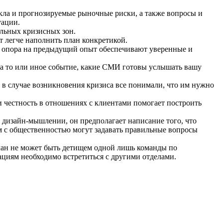
кла и прогнозируемые рыночные риски, а также вопросы и
уации.
альных кризисных зон.
ет легче наполнить план конкретикой.
 а опора на предыдущий опыт обеспечивают уверенные и
на то или иное событие, какие СМИ готовы услышать вашу
бы в случае возникновения кризиса все понимали, что им нужно
и честность в отношениях с клиентами помогает построить
 дизайн-мышлении, он предполагает написание того, что
ям с общественностью могут задавать правильные вопросы
План не может быть детищем одной лишь команды по
циям необходимо встретиться с другими отделами.